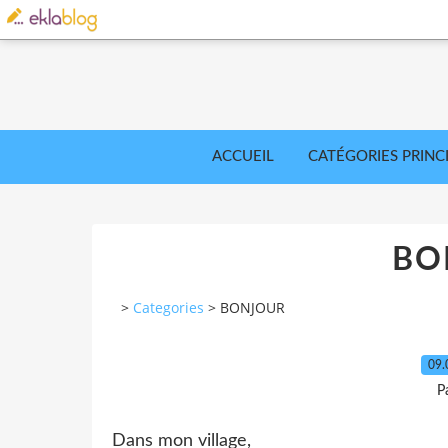
ACCUEIL
CATÉGORIES PRINC
BO
>
Categories
>
BONJOUR
09.
P
Dans mon village,