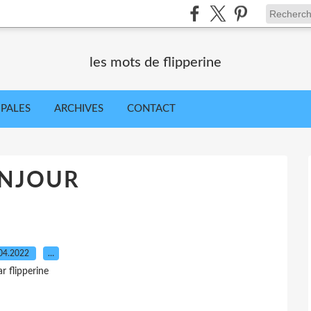
les mots de flipperine
IPALES
ARCHIVES
CONTACT
NJOUR
04.2022
…
ar flipperine